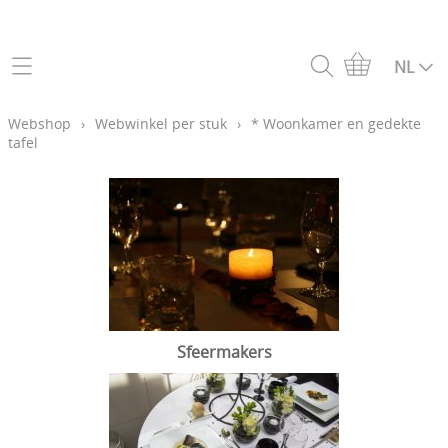
Home
NL
Webshop
Webshop
›
Webwinkel per stuk
›
* Woonkamer en gedekte
tafel
Webwinkel per stuk
Info
Doorverkopers met log-in
Contact
Log-in
Kortingen en leveringen
Sfeermakers