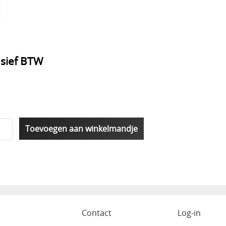
usief BTW
o
Contact
Log-in