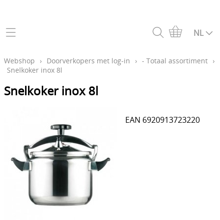
Home
NL
Webshop
Webshop
›
Doorverkopers met log-in
›
- Totaal assortiment
›
Snelkoker inox 8l
Webwinkel per stuk
Info
Snelkoker inox 8l
Doorverkopers met log-in
Contact
EAN 6920913723220
Log-in
Kortingen en leveringen