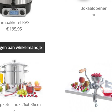
Bokaalopener
10
Inmaakketel RVS
€ 195,95
gen aan winkelmandje
apketel inox 26xh36cm
4