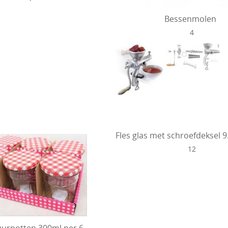
Bessenmolen
4
Fles glas met schroefdeksel 
12
uurpotten 300ml per 6