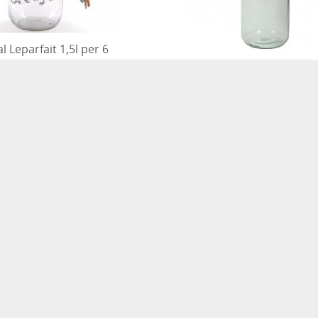
l Leparfait 1,5l per 6
Bokaal Leparfait 2l pe
6/12
6/12