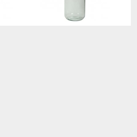
r 6
Bokaal Leparfait 3l per 3
6/12