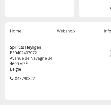
Toevoegen 
Home
Webshop
Inf
Sprl Ets Heyligen
BE0402407072
Avenue de Navagne 34
4600 VISÉ
België
043790822