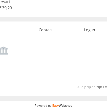
zwart
€ 39,20
aan winkelmandje
o
Contact
Log-in
Alle prijzen zijn E
Powered by
Easy
Webshop