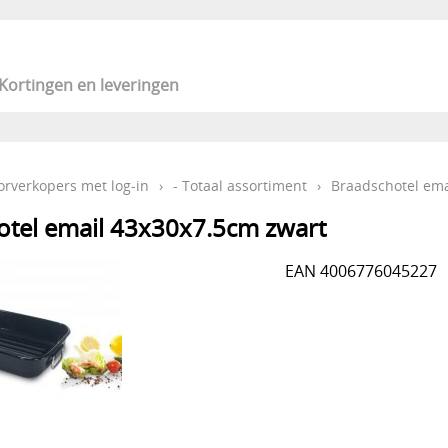
Kortingen en leveringen
orverkopers met log-in
›
- Totaal assortiment
›
Braadschotel ema
otel email 43x30x7.5cm zwart
EAN 4006776045227